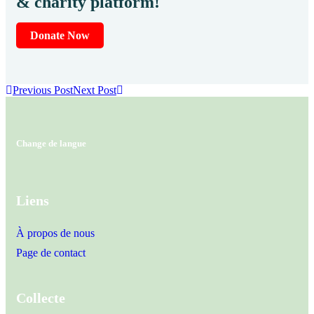
& charity platform!
Donate Now
Previous Post
Next Post
Change de langue
Liens
À propos de nous
Page de contact
Collecte