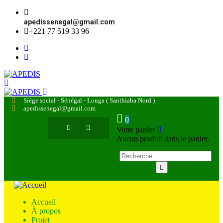
apedissenegal@gmail.com
+221 77 519 33 96
Siége social - Sénégal - Louga ( Santhiaba Nord )
apedissenegal@gmail.com
0
Votre panier
Aucun produit dans le panier.
Accueil
À propos
Projet