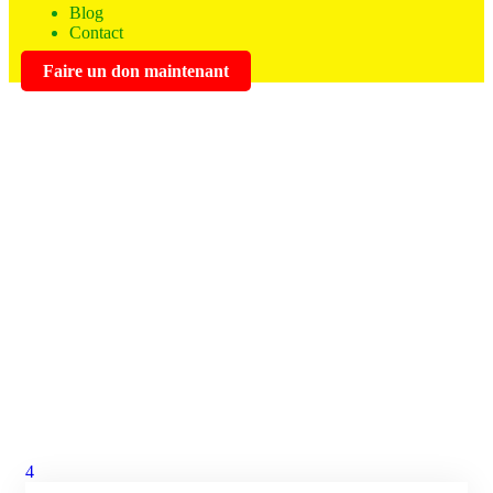
Blog
Contact
Faire un don maintenant
Collecte de dons
Des activités caritatives ont lieu au Sénégal.
4