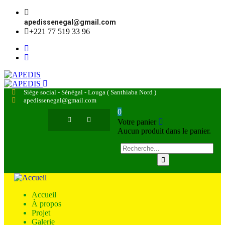
apedissenegal@gmail.com
+221 77 519 33 96
Siége social - Sénégal - Louga ( Santhiaba Nord )
apedissenegal@gmail.com
0
Votre panier
Aucun produit dans le panier.
Accueil
À propos
Projet
Galerie